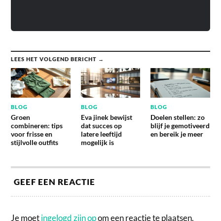
LEES HET VOLGEND BERICHT →
BLOG
BLOG
BLOG
Groen
Eva jinek bewijst
Doelen stellen: zo
combineren: tips
dat succes op
blijf je gemotiveerd
voor frisse en
latere leeftijd
en bereik je meer
stijlvolle outfits
mogelijk is
GEEF EEN REACTIE
Je moet
ingelogd zijn op
om een reactie te plaatsen.