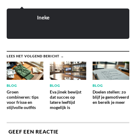
Ineke
LEES HET VOLGEND BERICHT →
BLOG
BLOG
BLOG
Groen
Eva jinek bewijst
Doelen stellen: zo
combineren: tips
dat succes op
blijf je gemotiveerd
voor frisse en
latere leeftijd
en bereik je meer
stijlvolle outfits
mogelijk is
GEEF EEN REACTIE